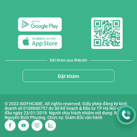
Đặt khám qua Website
Đặt khám
© 2022 ISOFHCARE. All rights reserved. Giấy phép đăng ký kinh
doanh số 0108600757 do Sở Kế hoạch & Đầu tư TP Hà Nội cấp lần
đầu ngày 23/01/2019. Người chịu trách nhiệm nội dung: Bà
Nguyễn Bích Phượng. Chức vụ: Giám đốc vận hành