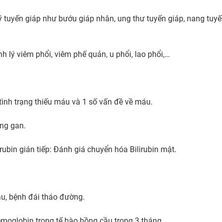
ý tuyến giáp như bướu giáp nhân, ung thư tuyến giáp, nang tuyến
 lý viêm phổi, viêm phế quản, u phổi, lao phổi,…

tình trạng thiếu máu và 1 số vấn đề về máu.

g gan.

lirubin gián tiếp: Đánh giá chuyển hóa Bilirubin mật.

, bệnh đái tháo đường.

oglobin trong tế bào hồng cầu trong 3 tháng.
