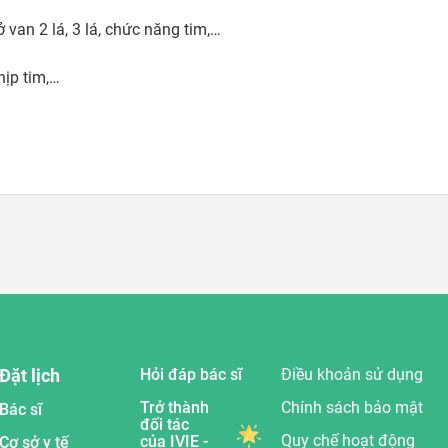
van 2 lá, 3 lá, chức năng tim,…

ịp tim,…

Đặt lịch
Hỏi đáp bác sĩ
Điều khoản sử dụng
Trở thành
Chính sách bảo mật
Bác sĩ
đối tác
Quy chế hoạt động
của IVIE -
Cơ sở y tế