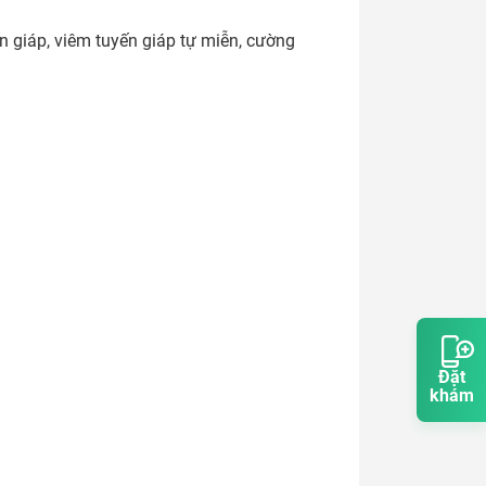
 giáp, viêm tuyến giáp tự miễn, cường 
Đặt
khám