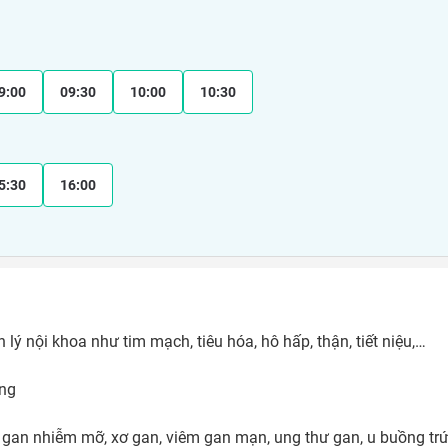
9:00
09:30
10:00
10:30
5:30
16:00
lý nội khoa như tim mạch, tiêu hóa, hô hấp, thận, tiết niệu,…

ng

gan nhiễm mỡ, xơ gan, viêm gan mạn, ung thư gan, u buồng trứng, s