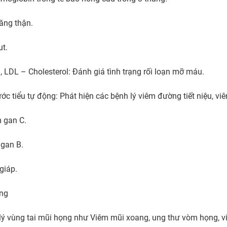
ng thận.

t.

l, LDL – Cholesterol: Đánh giá tình trạng rối loạn mỡ máu.

c tiểu tự động: Phát hiện các bệnh lý viêm đường tiết niệu, viê
 gan C.

gan B.

iáp.

ng

h lý vùng tai mũi họng như Viêm mũi xoang, ung thư vòm họng, 