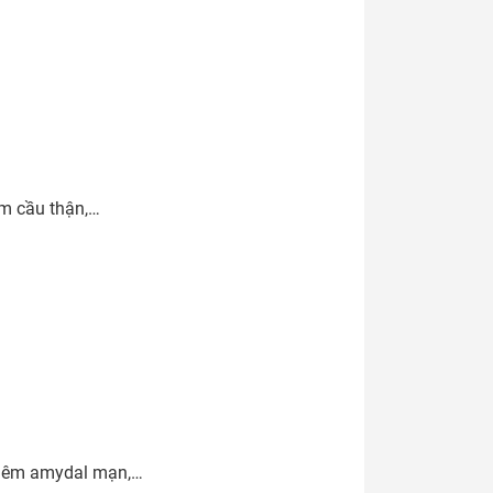
m cầu thận,…

viêm amydal mạn,…
