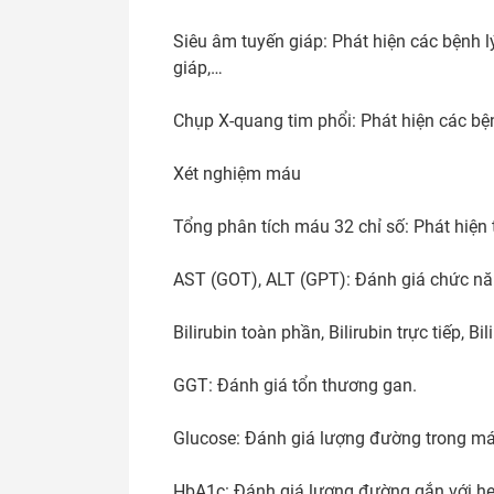
Siêu âm tuyến giáp: Phát hiện các bệnh l
giáp,…

Chụp X-quang tim phổi: Phát hiện các bệnh
Xét nghiệm máu

Tổng phân tích máu 32 chỉ số: Phát hiện 
AST (GOT), ALT (GPT): Đánh giá chức năn
Bilirubin toàn phần, Bilirubin trực tiếp, Bi
GGT: Đánh giá tổn thương gan.

Glucose: Đánh giá lượng đường trong máu
HbA1c: Đánh giá lượng đường gắn với hem