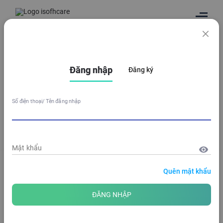
Trang Chủ
/
Hồ Sơ Sức Khỏe
/
Chia Sẻ Với Tôi
Đăng nhập
Đăng ký
Số điện thoại/ Tên đăng nhập
Tra cứu kết quả khám
Mật khẩu
Quên mật khẩu
ĐĂNG NHẬP