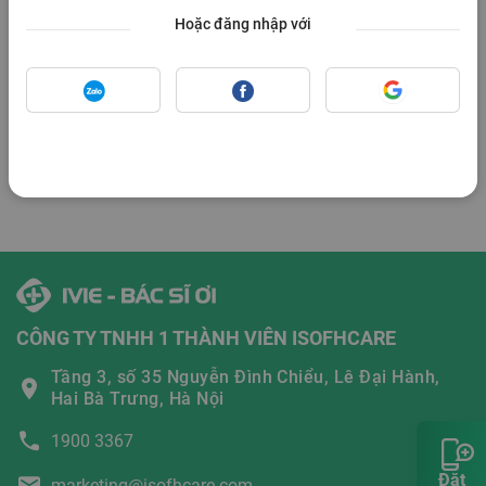
Hoặc đăng nhập với
Bạn chưa có Hồ sơ sức khỏe
CÔNG TY TNHH 1 THÀNH VIÊN ISOFHCARE
Tầng 3, số 35 Nguyễn Đình Chiểu, Lê Đại Hành,
Hai Bà Trưng, Hà Nội
1900 3367
Đặt
marketing@isofhcare.com