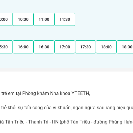
0:00
10:30
11:00
11:30
5:30
16:00
16:30
17:00
17:30
18:00
18:30
g trẻ em tại Phòng khám Nha khoa YTEETH, 

ho trẻ khỏi sự tấn công của vi khuẩn, ngăn ngừa sâu răng hiệu quả
á Tân Triều - Thanh Trì - HN (phố Tân Triều - đường Phùng Hưn