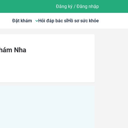
Đăng ký
/
Đăng nhập
Đặt khám
Hỏi đáp bác sĩ
Hồ sơ sức khỏe
Khám Nha