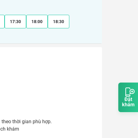
17:30
18:00
18:30
Đặt
khám
heo thời gian phù hợp.

lịch khám