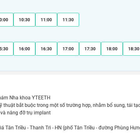
0:00
10:30
11:00
11:30
5:30
16:00
16:30
17:00
17:30
18:00
18:30
khám Nha khoa YTEETH

thuật bắt buộc trong một số trường hợp, nhằm bổ sung, tái tạo
 và nâng đỡ trụ implant

á Tân Triều - Thanh Trì - HN (phố Tân Triều - đường Phùng Hưn