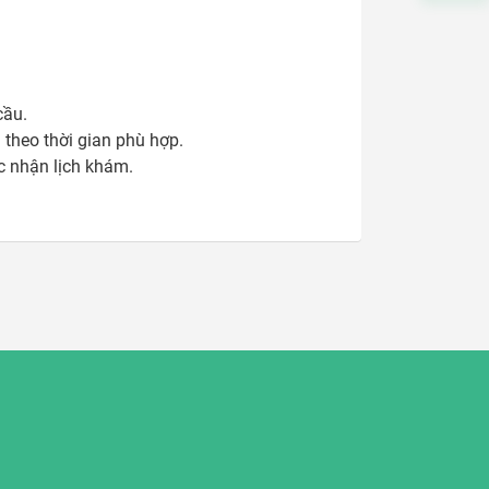
ầu. 

heo thời gian phù hợp.

ác nhận lịch khám.