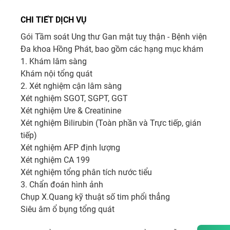
CHI TIẾT DỊCH VỤ
Gói Tầm soát Ung thư Gan mật tuỵ thận - Bệnh viện 
Đa khoa Hồng Phát, bao gồm các hạng mục khám 

1. Khám lâm sàng

Khám nội tổng quát

2. Xét nghiệm cận lâm sàng

Xét nghiệm SGOT, SGPT, GGT

Xét nghiệm Ure & Creatinine

Xét nghiệm Bilirubin (Toàn phần và Trực tiếp, gián 
tiếp)

Xét nghiệm AFP định lượng

Xét nghiệm CA 199

Xét nghiệm tổng phân tích nước tiểu

3. Chẩn đoán hình ảnh

Chụp X.Quang kỹ thuật số tim phổi thẳng

Siêu âm ổ bụng tổng quát
