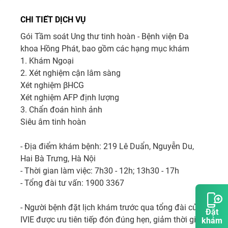
CHI TIẾT DỊCH VỤ
Gói Tầm soát Ung thư tinh hoàn - Bệnh viện Đa 
khoa Hồng Phát, bao gồm các hạng mục khám 

1. Khám Ngoại

2. Xét nghiệm cận lâm sàng

Xét nghiệm βHCG

Xét nghiệm AFP định lượng

3. Chẩn đoán hình ảnh

Siêu âm tinh hoàn

- Địa điểm khám bệnh: 219 Lê Duẩn, Nguyễn Du, 
Hai Bà Trưng, Hà Nội

- Thời gian làm việc: 7h30 - 12h; 13h30 - 17h

- Tổng đài tư vấn: 1900 3367

- Người bệnh đặt lịch khám trước qua tổng đài của 
Đặt
IVIE được ưu tiên tiếp đón đúng hẹn, giảm thời gian 
khám