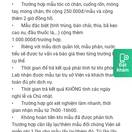
•	Trường hợp mẫu tóc có chân, cuống rốn, móng 
tay, móng chân, thì cộng 250.000đ/mẫu và cộng 
thêm 2 giờ đồng hồ. 

•	Mẫu đặc biệt (tinh trùng, bàn chải, thìa, bã kẹo 
cao su, đầu thuốc lá,…) cộng thêm 
1.000.000đ/trường hợp. 

•	Riêng với mẫu dịch quần lót, mẫu phân, nước 
tiểu sẽ được tư vấn và báo giá theo từng trường hợp 
cụ thể. 

Đặt
•	Thời gian để trả kết quả phải tính từ khi phòng 
khám
Lab nhận được mẫu tại trụ sở Viện và khách thanh 
toán đủ phí dịch vụ. 

•	Thời gian trả kết quả KHÔNG tính các ngày 
nghỉ lễ và Chủ nhật. 

•	Trường hợp gói xét nghiệm làm nhanh, thời 
gian nhận mẫu từ 7h00 -16h00. 

•	Không hoàn tiền khi mẫu đã được phân tích. 
Trường hợp cần lấy lại/thêm mẫu đối chứng Viện sẽ 
miễn phí 1 lần cho mẫu lấy lại/thêm đó. Từ lần lấy 