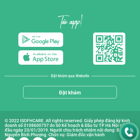
Đặt khám qua Website
Đặt khám
© 2022 ISOFHCARE. All rights reserved. Giấy phép đăng ký kinh
doanh số 0108600757 do Sở Kế hoạch & Đầu tư TP Hà Nội cấp lần
đầu ngày 23/01/2019. Người chịu trách nhiệm nội dung: Bà
Nguyễn Bích Phượng. Chức vụ: Giám đốc vận hành