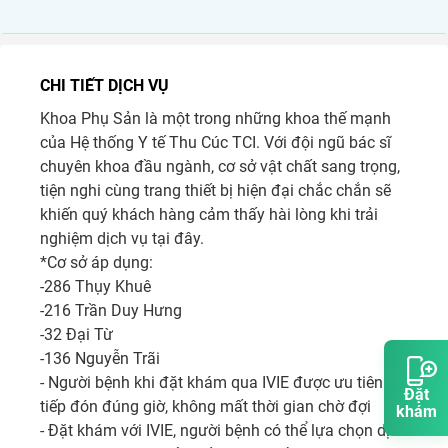
CHI TIẾT DỊCH VỤ
Khoa Phụ Sản là một trong những khoa thế mạnh 
của Hệ thống Y tế Thu Cúc TCI. Với đội ngũ bác sĩ 
chuyên khoa đầu ngành, cơ sở vật chất sang trọng, 
tiện nghi cùng trang thiết bị hiện đại chắc chắn sẽ 
khiến quý khách hàng cảm thấy hài lòng khi trải 
nghiệm dịch vụ tại đây.

*Cơ sở áp dụng:

-286 Thụy Khuê

-216 Trần Duy Hưng

-32 Đại Từ

-136 Nguyễn Trãi

- Người bệnh khi đặt khám qua IVIE được ưu tiên 
Đặt
tiếp đón đúng giờ, không mất thời gian chờ đợi 

khám
- Đặt khám với IVIE, người bệnh có thể lựa chọn dịch 