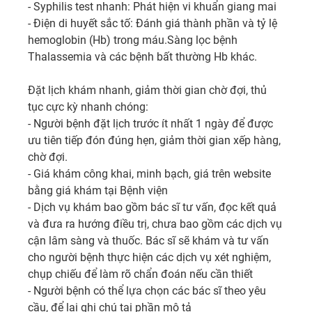
- Syphilis test nhanh: Phát hiện vi khuẩn giang mai

- Điện di huyết sắc tố: Đánh giá thành phần và tỷ lệ 
hemoglobin (Hb) trong máu.Sàng lọc bệnh 
Thalassemia và các bệnh bất thường Hb khác.

Đặt lịch khám nhanh, giảm thời gian chờ đợi, thủ 
tục cực kỳ nhanh chóng:

- Người bệnh đặt lịch trước ít nhất 1 ngày để được 
ưu tiên tiếp đón đúng hẹn, giảm thời gian xếp hàng, 
chờ đợi.

- Giá khám công khai, minh bạch, giá trên website 
bằng giá khám tại Bệnh viện

- Dịch vụ khám bao gồm bác sĩ tư vấn, đọc kết quả 
và đưa ra hướng điều trị, chưa bao gồm các dịch vụ 
cận lâm sàng và thuốc. Bác sĩ sẽ khám và tư vấn 
cho người bệnh thực hiện các dịch vụ xét nghiệm, 
chụp chiếu để làm rõ chẩn đoán nếu cần thiết

- Người bệnh có thể lựa chọn các bác sĩ theo yêu 
cầu, để lại ghi chú tại phần mô tả
