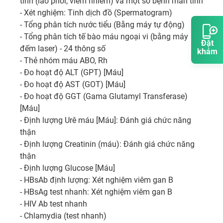
tính (lao phổi, viêm nhiễm) và một số bệnh mãn tính

- Xét nghiệm: Tinh dịch đồ (Spermatogram)

- Tổng phân tích nước tiểu (Bằng máy tự động)

- Tổng phân tích tế bào máu ngoại vi (bằng máy 
Đặt
đếm laser) - 24 thông số

khám
- Thẻ nhóm máu ABO, Rh

- Đo hoạt độ ALT (GPT) [Máu]

- Đo hoạt độ AST (GOT) [Máu]

- Đo hoạt độ GGT (Gama Glutamyl Transferase) 
[Máu]

- Định lượng Urê máu [Máu]: Đánh giá chức năng 
thận

- Định lượng Creatinin (máu): Đánh giá chức năng 
thận

- Định lượng Glucose [Máu]

- HBsAb định lượng: Xét nghiệm viêm gan B

- HBsAg test nhanh: Xét nghiệm viêm gan B

- HIV Ab test nhanh

- Chlamydia (test nhanh)
