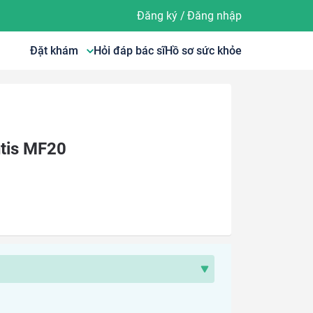
Đăng ký
/
Đăng nhập
Đặt khám
Hỏi đáp bác sĩ
Hồ sơ sức khỏe
ntis MF20