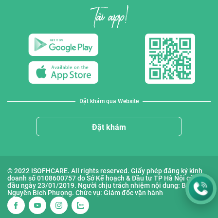
Đặt khám qua Website
Đặt khám
© 2022 ISOFHCARE. All rights reserved. Giấy phép đăng ký kinh
doanh số 0108600757 do Sở Kế hoạch & Đầu tư TP Hà Nội cấp lần
đầu ngày 23/01/2019. Người chịu trách nhiệm nội dung: Bà
Nguyễn Bích Phượng. Chức vụ: Giám đốc vận hành