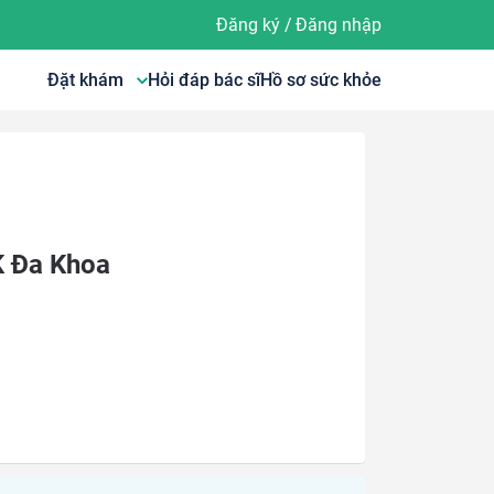
Đăng ký
/
Đăng nhập
Đặt khám
Hỏi đáp bác sĩ
Hồ sơ sức khỏe
K Đa Khoa