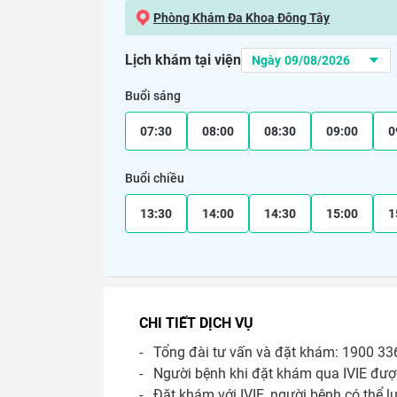
Phòng Khám Đa Khoa Đông Tây
Lịch khám tại viện
Buổi sáng
07:30
08:00
08:30
09:00
0
Buổi chiều
13:30
14:00
14:30
15:00
1
CHI TIẾT DỊCH VỤ
-   Tổng đài tư vấn và đặt khám: 1900 336
-   Người bệnh khi đặt khám qua IVIE được
-   Đặt khám với IVIE, người bệnh có thể l