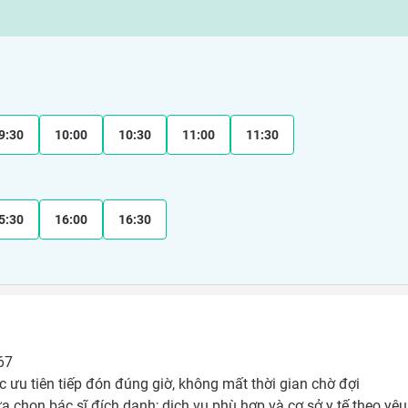
9:30
10:00
10:30
11:00
11:30
5:30
16:00
16:30
7

 ưu tiên tiếp đón đúng giờ, không mất thời gian chờ đợi 

ựa chọn bác sĩ đích danh; dịch vụ phù hợp và cơ sở y tế theo yêu 