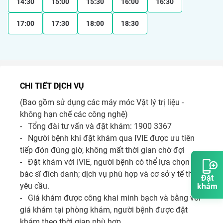
14:30
15:00
15:30
16:00
16:30
17:00
17:30
18:00
18:30
CHI TIẾT DỊCH VỤ
(Bao gồm sử dụng các máy móc Vật lý trị liệu - 
không hạn chế các công nghệ)

-   Tổng đài tư vấn và đặt khám: 1900 3367

-   Người bệnh khi đặt khám qua IVIE được ưu tiên 
tiếp đón đúng giờ, không mất thời gian chờ đợi 

-   Đặt khám với IVIE, người bệnh có thể lựa chọn 
bác sĩ đích danh; dịch vụ phù hợp và cơ sở y tế theo 
Đặt
yêu cầu. 

khám
-   Giá khám được công khai minh bạch và bằng với 
giá khám tại phòng khám, người bệnh được đặt 
khám theo thời gian phù hợp.
