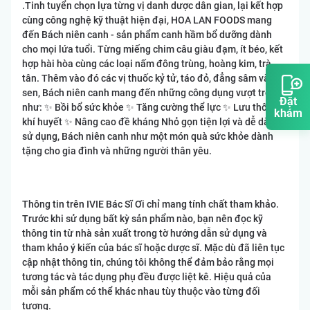
.Tinh tuyển chọn lựa từng vị danh dược dân gian, lại kết hợp
cùng công nghệ kỹ thuật hiện đại, HOA LAN FOODS mang
đến Bách niên canh - sản phẩm canh hầm bổ dưỡng dành
cho mọi lứa tuổi. Từng miếng chim câu giàu đạm, ít béo, kết
hợp hài hòa cùng các loại nấm đông trùng, hoàng kim, trà
tân. Thêm vào đó các vị thuốc kỷ tử, táo đỏ, đẳng sâm và hạt
sen, Bách niên canh mang đến những công dụng vượt trội
Đặt
như: ✨ Bồi bổ sức khỏe ✨ Tăng cường thể lực ✨ Lưu thông
khám
khí huyết ✨ Nâng cao đề kháng Nhỏ gọn tiện lợi và dễ dàng
sử dụng, Bách niên canh như một món quà sức khỏe dành
tặng cho gia đình và những người thân yêu.
Thông tin trên IVIE Bác Sĩ Ơi chỉ mang tính chất tham khảo.
Trước khi sử dụng bất kỳ sản phẩm nào, bạn nên đọc kỹ
thông tin từ nhà sản xuất trong tờ hướng dẫn sử dụng và
tham khảo ý kiến của bác sĩ hoặc dược sĩ. Mặc dù đã liên tục
cập nhật thông tin, chúng tôi không thể đảm bảo rằng mọi
tương tác và tác dụng phụ đều được liệt kê. Hiệu quả của
mỗi sản phẩm có thể khác nhau tùy thuộc vào từng đối
tượng.