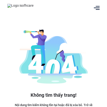
Không tìm thấy trang!
Nội dung tìm kiếm không tồn tại hoặc đã bị xóa bỏ. Trở về