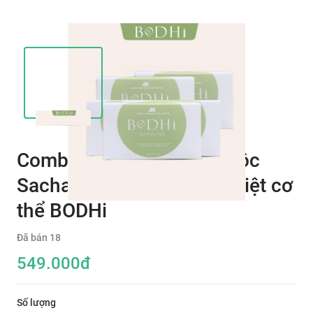
Combo 5 hộp Trà Thảo Mộc
Sacha inchi giúp thanh nhiệt cơ
thể BODHi
Đã bán
18
549.000
đ
Số lượng