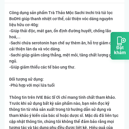
Công dụng sản phẩm Trà Thảo Mộc Sachi Inchi trà túi lọc
BoDHi giúp thanh nhiệt cơ thể, cải thiện vóc dáng nguyên
liệu hữu cơ-40g:
-Giúp thải độc, mát gan, ổn định đường huyết, chống lão
hoá,...
-Sachi chứa serotonin hạn chế sự thèm ăn, hỗ trợ giảm cân,
Đặt
cải thiện làn da và vóc dáng.
khám
-Sachi giúp giảm căng thẳng, mệt mỏi, tăng chất lượng giấc
ngủ.
-Giúp giảm thiểu các tế bào ung thư.
Đối tượng sử dụng:
-Phù hợp với mọi lứa tuổi
Thông tin trên IVIE Bác Sĩ Ơi chỉ mang tính chất tham khảo.
Trước khi sử dụng bất kỳ sản phẩm nào, bạn nên đọc kỹ
thông tin từ nhà sản xuất trong tờ hướng dẫn sử dụng và
tham khảo ý kiến của bác sĩ hoặc dược sĩ. Mặc dù đã liên tục
cập nhật thông tin, chúng tôi không thể đảm bảo rằng mọi
tương tác và tác dụng phụ đều được liệt kê. Hiệu quả của