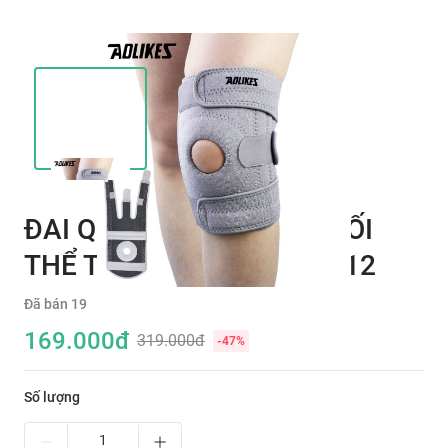
ĐAI QUẤN BẢO VỆ ĐẦU GỐI
THỂ THAO AOLIKES A-7912
Đã bán
19
169.000
đ
319.000đ
-
47
%
Số lượng