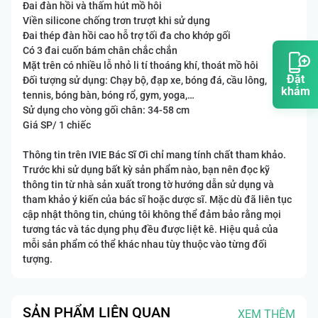
Đai đàn hồi và thấm hút mồ hôi
Viền silicone chống trơn trượt khi sử dụng
Đai thép đàn hồi cao hỗ trợ tối đa cho khớp gối
Có 3 đai cuốn bám chân chắc chắn
Mặt trên có nhiều lỗ nhỏ li tí thoáng khí, thoát mồ hôi
Đặt
Đối tượng sử dụng: Chạy bộ, đạp xe, bóng đá, cầu lông,
khám
tennis, bóng bàn, bóng rổ, gym, yoga,…
Sử dụng cho vòng gối chân: 34-58 cm
Giá SP/ 1 chiếc
Thông tin trên IVIE Bác Sĩ Ơi chỉ mang tính chất tham khảo.
Trước khi sử dụng bất kỳ sản phẩm nào, bạn nên đọc kỹ
thông tin từ nhà sản xuất trong tờ hướng dẫn sử dụng và
tham khảo ý kiến của bác sĩ hoặc dược sĩ. Mặc dù đã liên tục
cập nhật thông tin, chúng tôi không thể đảm bảo rằng mọi
tương tác và tác dụng phụ đều được liệt kê. Hiệu quả của
mỗi sản phẩm có thể khác nhau tùy thuộc vào từng đối
tượng.
SẢN PHẨM LIÊN QUAN
XEM THÊM