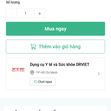
Số lượng
Mua ngay
Thêm vào giỏ hàng
Dụng cụ Y tế và Sức khỏe DRVIET
TP Hồ Chí Minh
Chat ngay