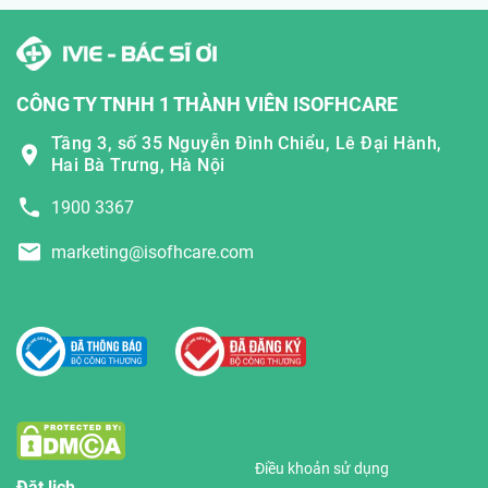
CÔNG TY TNHH 1 THÀNH VIÊN ISOFHCARE
Tầng 3, số 35 Nguyễn Đình Chiểu, Lê Đại Hành,
Hai Bà Trưng, Hà Nội
1900 3367
marketing@isofhcare.com
Điều khoản sử dụng
Đặt lịch