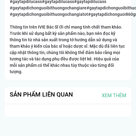
#gaytapdilucass#gaytapdilucass#gaytapdilucass
#gaytapdichonguoibithuongochangiare#gaytapdichonguoibithu
#gaytapdichonguoibithuongochangiatot#gaytapdichonguoi860
Thông tin trên IVIE Bác Sĩ Ơi chỉ mang tính chất tham khảo.
Trước khi sử dụng bất kỳ sản phẩm nào, bạn nên đọc kỹ
thông tin từ nhà sản xuất trong tờ hướng dẫn sử dụng và
tham khảo ý kiến của bác sĩ hoặc dược sĩ. Mặc dù đã liên tục
cập nhật thông tin, chúng tôi không thể đảm bảo rằng mọi
tương tác và tác dụng phụ đều được liệt kê. Hiệu quả của
mỗi sản phẩm có thể khác nhau tùy thuộc vào từng đối
tượng.
SẢN PHẨM LIÊN QUAN
XEM THÊM