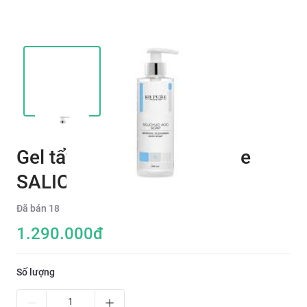
Gel tẩy tế bào chết KB Pure
SALICYLIC SOAP 250ML
Đã bán
18
1.290.000
đ
Số lượng