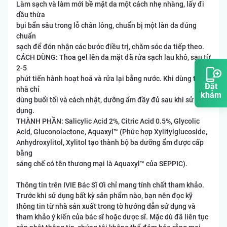
Làm sạch và làm mới bề mặt da một cách nhẹ nhàng, lấy đi
dầu thừa
bụi bẩn sâu trong lỗ chân lông, chuẩn bị một làn da đúng
chuẩn
sạch để đón nhận các bước điều trị, chăm sóc da tiếp theo.
CÁCH DÙNG: Thoa gel lên da mặt đã rửa sạch lau khô, sau từ
2-5
phút tiến hành hoạt hoá và rửa lại bằng nước. Khi dùng tại
Đặt
nhà chỉ
khám
dùng buổi tối và cách nhật, dưỡng ẩm đầy đủ sau khi sử
dụng.
THÀNH PHẦN: Salicylic Acid 2%, Citric Acid 0.5%, Glycolic
Acid, Gluconolactone, Aquaxyl™ (Phức hợp Xylitylglucoside,
Anhydroxylitol, Xylitol tạo thành bộ ba dưỡng ẩm được cấp
bằng
sáng chế có tên thương mại là Aquaxyl™ của SEPPIC).
Thông tin trên IVIE Bác Sĩ Ơi chỉ mang tính chất tham khảo.
Trước khi sử dụng bất kỳ sản phẩm nào, bạn nên đọc kỹ
thông tin từ nhà sản xuất trong tờ hướng dẫn sử dụng và
tham khảo ý kiến của bác sĩ hoặc dược sĩ. Mặc dù đã liên tục