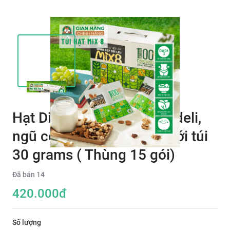
Hạt Dinh Dưỡng Mix 8 Nudeli,
ngũ cốc ăn sáng tiện lợi với túi
30 grams ( Thùng 15 gói)
Đã bán
14
420.000
đ
Số lượng