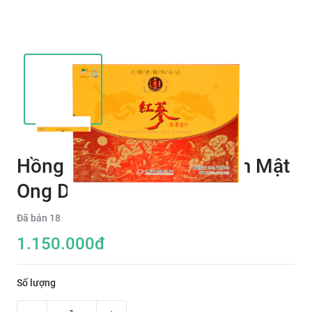
Hồng Sâm Nguyên Củ Tẩm Mật
Ong Daedong 300g
Đã bán
18
1.150.000
đ
Số lượng