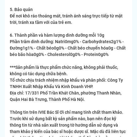
5. Bảo quản
Để nơi khô ráo thoáng mát, tránh ánh sáng trực tiếp từ mặt
trời, tránh xa tầm với của trẻ em.
6. Thành phần và hàm lượng dinh dưỡng mỗi 10g
Phần trăm dinh dưỡng: Natri0mg0% - Carbohydrates2g1% -
Đường1g1% - Chất béo0g0% - Chất béo chuyển hóa0g - Chất
béo bão hòa0g0% - Cholesterol0g0% - Protein0g0%
***Sản phẩm là thực phẩm chức năng, không phải thuốc,
không có tác dụng chữa bệnh.
Tổ chức chịu trách nhiệm nhập khẩu và phân phối: Công Ty
TNHH Xuất Nhập Khẩu Và Kinh Doanh VHP.
Địa chỉ: 17/331 Phố Trần Khát Chân, phường Thanh Nhàn,
Quận Hai Bà Trưng, Thành Phố Hà Nội.
Thông tin trên IVIE Bác Sĩ Ơi chỉ mang tính chất tham khảo.
Trước khi sử dụng bất kỳ sản phẩm nào, bạn nên đọc kỹ
thông tin từ nhà sản xuất trong tờ hướng dẫn sử dụng và
tham khảo ý kiến của bác sĩ hoặc dược sĩ. Mặc dù đã liên tục