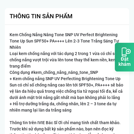
THÔNG TIN SẢN PHẨM
Kem Chống Nắng Nâng Tone SNP UV Perfect Brightening
Tone Up Sun SPF50+ PA++++ Lên 2-3 Tone Trắng Sáng Tự
Nhiên
Loại kem chống nắng với tác dụng 2 trong 1 vừa có chỉ số
Đặt
chống nắng vượt trội vừa lên tone thay thế kem nền, kem
khám
trang điểm
Công dụng #kem_chống_nắng_nâng_tone_SNP
+ Kem chống nắng SNP UV Perfecting Brightening Tone Up
Sun có chỉ số chống nắng cao lên tới SPF50+, PA++++ sẽ bảo
vệ làn da hiệu quả trong việc chống tia tử ngoại tối đa, kể cả
dưới ánh mặt trời nắng gắt nhất mà bạn không phải lo lắng
+ Hỗ trợ dưỡng trắng da, chống nhăn, lên 2 – 3 tone da tự
nhiên mang lại làn da trắng sáng
Thông tin trên IVIE Bác Sĩ Ơi chỉ mang tính chất tham khảo.
Trước khi sử dụng bất kỳ sản phẩm nào, bạn nên đọc kỹ