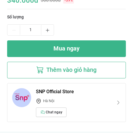
340.000
đ
560.000đ
-
39
%
Số lượng
Mua ngay
Thêm vào giỏ hàng
SNP Official Store
Hà Nội
Chat ngay