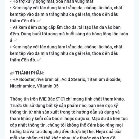
▫️ Hỗ trợ xử lý bọng mắt, xóa nhăn vùng mắt
▫️ Kem ngày với tác dụng làm trắng da, chống lão hóa, chất
kem tệp vào da mịn trắng như da gái Hàn, thoa đến đâu
thấm đến đó. ✅
▫️ Và kem đêm cung cấp ẩm cho da, tái tạo làn da vào ban
đêm. Dùng buổi tối xong mà buổi sáng da bóng lồng lộn luôn
á.✅
▫️ Kem ngày với tác dụng làm trắng da, chống lão hóa, chất
kem tệp vào da mịn trắng như da gái Hàn, thoa đến đâu
thấm đến đó. ✅
🌿 THÀNH PHẦN:
▫️ HA Booster, rive bran oil, Acid Stearic, Titanium dioxide,
Niacinamide, Vitamin B5
Thông tin trên IVIE Bác Sĩ Ơi chỉ mang tính chất tham khảo.
Trước khi sử dụng bất kỳ sản phẩm nào, bạn nên đọc kỹ
thông tin từ nhà sản xuất trong tờ hướng dẫn sử dụng và
tham khảo ý kiến của bác sĩ hoặc dược sĩ. Mặc dù đã liên tục
cập nhật thông tin, chúng tôi không thể đảm bảo rằng mọi
tương tác và tác dụng phụ đều được liệt kê. Hiệu quả của
mỗi sản phẩm có thể khác nhau tùy thuộc vào từng đối