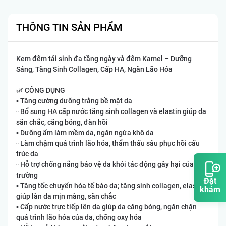
THÔNG TIN SẢN PHẨM
Kem đêm tái sinh đa tầng ngày và đêm Kamel – Dưỡng
Sáng, Tăng Sinh Collagen, Cấp HA, Ngăn Lão Hóa
🌿 CÔNG DỤNG
▫️ Tăng cường dưỡng trắng bề mặt da
▫️ Bổ sung HA cấp nước tăng sinh collagen và elastin giúp da
săn chắc, căng bóng, đàn hồi
▫️ Dưỡng ẩm làm mềm da, ngăn ngừa khô da
▫️ Làm chậm quá trình lão hóa, thẩm thấu sâu phục hồi cấu
trúc da
▫️ Hỗ trợ chống nắng bảo vệ da khỏi tác động gây hại của môi
trường
Đặt
▫️ Tăng tốc chuyển hóa tế bào da; tăng sinh collagen, elastin
khám
giúp làn da mịn màng, săn chắc
▫️ Cấp nước trực tiếp lên da giúp da căng bóng, ngăn chặn
quá trình lão hóa của da, chống oxy hóa