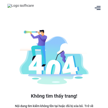
Không tìm thấy trang!
Nội dung tìm kiếm không tồn tại hoặc đã bị xóa bỏ. Trở về