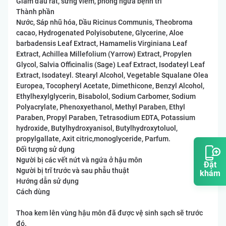
Giảm đau rát, sưng viêm, phòng ngừa bệnh trĩ
Thành phần
Nước, Sáp nhũ hóa, Dầu Ricinus Communis, Theobroma
cacao, Hydrogenated Polyisobutene, Glycerine, Aloe
barbadensis Leaf Extract, Hamamelis Virginiana Leaf
Extract, Achillea Millefolium (Yarrow) Extract, Propylen
Glycol, Salvia Officinalis (Sage) Leaf Extract, Isodateyl Leaf
Extract, Isodateyl. Stearyl Alcohol, Vegetable Squalane Olea
Europea, Tocopheryl Acetate, Dimethicone, Benzyl Alcohol,
Ethylhexylglycerin, Bisabolol, Sodium Carbomer, Sodium
Polyacrylate, Phenoxyethanol, Methyl Paraben, Ethyl
Paraben, Propyl Paraben, Tetrasodium EDTA, Potassium
hydroxide, Butylhydroxyanisol, Butylhydroxytoluol,
propylgallate, Axit citric,monoglyceride, Parfum.
Đối tượng sử dụng
Người bị các vết nứt và ngứa ở hậu môn
Đặt
Người bị trĩ trước và sau phẫu thuật
khám
Hướng dẫn sử dụng
Cách dùng
Thoa kem lên vùng hậu môn đã được vệ sinh sạch sẽ trước
đó.