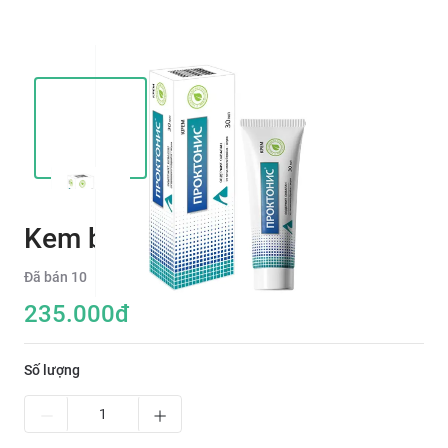
Kem bôi trĩ Proktonis
Đã bán
10
235.000
đ
Số lượng