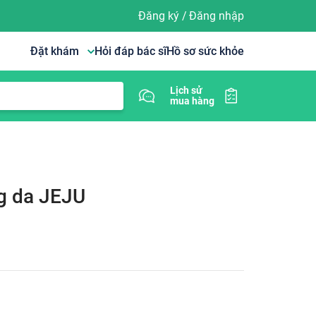
Đăng ký
/
Đăng nhập
Đặt khám
Hỏi đáp bác sĩ
Hồ sơ sức khỏe
Lịch sử
mua hàng
g da JEJU