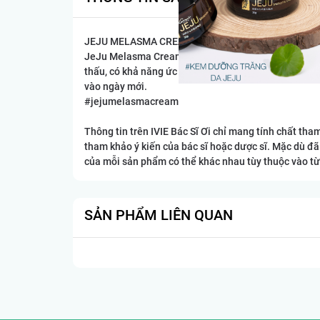
JEJU MELASMA CREAM - “Chìa khóa” LÀM SÁNG D
JeJu Melasma Cream là dòng siêu mỹ phẩm trị nám là
thấu, có khả năng ức chế hắc sắc tố gây sạm, giúp m
vào ngày mới.
#jejumelasmacream
Thông tin trên IVIE Bác Sĩ Ơi chỉ mang tính chất th
tham khảo ý kiến của bác sĩ hoặc dược sĩ. Mặc dù đã
của mỗi sản phẩm có thể khác nhau tùy thuộc vào từ
SẢN PHẨM LIÊN QUAN