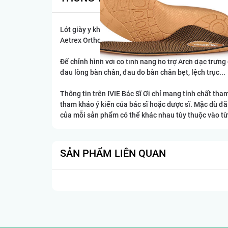
Lót giày y khoa nữ Aetrex Compete Flat/Low Arch
Aetrex Orthotics Compete được thiết kế cho lối sốn
Đế chỉnh hình với có tính năng hỗ trợ Arch đặc trưn
đau lòng bàn chân, đau do bàn chân bẹt, lệch trục...
Thông tin trên IVIE Bác Sĩ Ơi chỉ mang tính chất th
tham khảo ý kiến của bác sĩ hoặc dược sĩ. Mặc dù đã
của mỗi sản phẩm có thể khác nhau tùy thuộc vào từ
SẢN PHẨM LIÊN QUAN