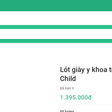
Lót giày y khoa 
Child
Đã bán
9
1.395.000
đ
Số lượng