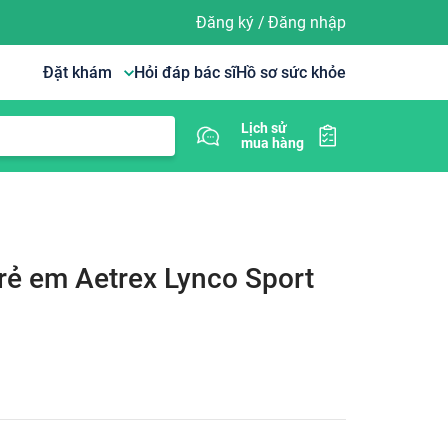
Đăng ký
/
Đăng nhập
Đặt khám
Hỏi đáp bác sĩ
Hồ sơ sức khỏe
Lịch sử
mua hàng
trẻ em Aetrex Lynco Sport