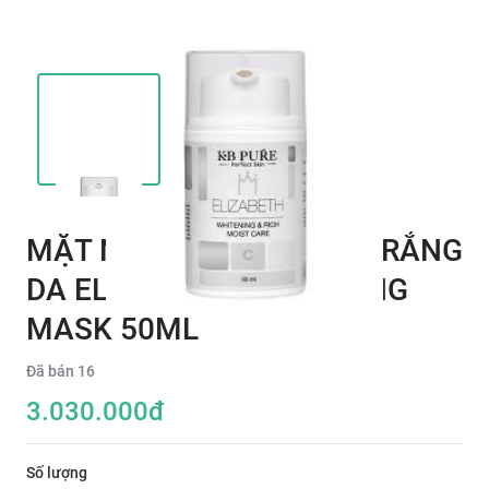
MẶT NẠ LÀM MƯỚT VÀ TRẮNG
DA ELIZABETH WHITENING
MASK 50ML
Đã bán
16
3.030.000
đ
Số lượng