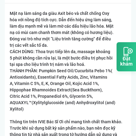
Mặt nạ làm sáng da giàu Axit béo và chất chống Oxy
hóa với nồng độ tích cực. Dẫn đến hiệu ứng làm sáng,
làm dịu mạnh mẽ và làm mờ các dấu hiệu lão hóa. Mặt
nạ có mùi cam chanh thơm mát (không có hương liệu).
Đóng vai trò như một “Liệu trình tăng cường" để điều
trị các vết sắc tố da.
CÁCH DÙNG: Thoa trực tiếp lên da, massage khoảng
5 phút không cần rửa lại, là một bước điều trị phục hồi
Đặt
khám
tại spa cho liệu trình trị nám và lão hoá.
THÀNH PHẦN: Pumpkin Seed Oil/Cucurbita Pebo 1%(
Antioxidants), Essential Fatty Acids, Zinc, Vitamins
A, Vitamin C 5%, E, K, Orange Oil, Kojic Acid 1%,
Hippophae Rhamnoides Extract(Sea Buckthorn),
Citric Acid 1%, Propanediol 6%, Glycerin 5%,
AQUAXYL™(Xylitylglucoside (and) Anhydroxylitol (and)
Xylitol)
Thông tin trên IVIE Bác Sĩ Ơi chỉ mang tính chất tham khảo.
Trước khi sử dụng bất kỳ sản phẩm nào, bạn nên đọc kỹ
thông tin từ nhà sản xuất trong tờ hướng dẫn sử dụng và