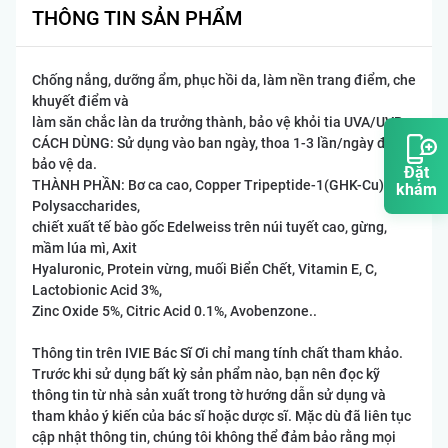
THÔNG TIN SẢN PHẨM
Chống nắng, dưỡng ẩm, phục hồi da, làm nền trang điểm, che
khuyết điểm và
làm săn chắc làn da trưởng thành, bảo vệ khỏi tia UVA/UVB.
CÁCH DÙNG: Sử dụng vào ban ngày, thoa 1-3 lần/ngày để
bảo vệ da.
Đặt
THÀNH PHẦN: Bơ ca cao, Copper Tripeptide-1(GHK-Cu),
khám
Polysaccharides,
chiết xuất tế bào gốc Edelweiss trên núi tuyết cao, gừng,
mầm lúa mì, Axit
Hyaluronic, Protein vừng, muối Biển Chết, Vitamin E, C,
Lactobionic Acid 3%,
Zinc Oxide 5%, Citric Acid 0.1%, Avobenzone..
Thông tin trên IVIE Bác Sĩ Ơi chỉ mang tính chất tham khảo.
Trước khi sử dụng bất kỳ sản phẩm nào, bạn nên đọc kỹ
thông tin từ nhà sản xuất trong tờ hướng dẫn sử dụng và
tham khảo ý kiến của bác sĩ hoặc dược sĩ. Mặc dù đã liên tục
cập nhật thông tin, chúng tôi không thể đảm bảo rằng mọi