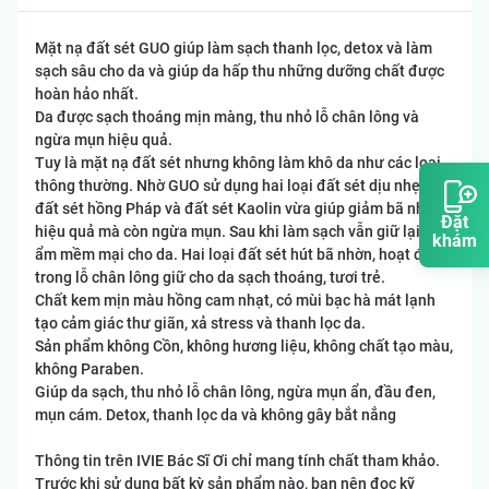
Mặt nạ đất sét GUO giúp làm sạch thanh lọc, detox và làm
sạch sâu cho da và giúp da hấp thu những dưỡng chất được
hoàn hảo nhất.
Da được sạch thoáng mịn màng, thu nhỏ lỗ chân lông và
ngừa mụn hiệu quả.
Tuy là mặt nạ đất sét nhưng không làm khô da như các loại
thông thường. Nhờ GUO sử dụng hai loại đất sét dịu nhẹ là
đất sét hồng Pháp và đất sét Kaolin vừa giúp giảm bã nhờn
Đặt
hiệu quả mà còn ngừa mụn. Sau khi làm sạch vẫn giữ lại độ
khám
ẩm mềm mại cho da. Hai loại đất sét hút bã nhờn, hoạt động
trong lỗ chân lông giữ cho da sạch thoáng, tươi trẻ.
Chất kem mịn màu hồng cam nhạt, có mùi bạc hà mát lạnh
tạo cảm giác thư giãn, xả stress và thanh lọc da.
Sản phẩm không Cồn, không hương liệu, không chất tạo màu,
không Paraben.
Giúp da sạch, thu nhỏ lỗ chân lông, ngừa mụn ẩn, đầu đen,
mụn cám. Detox, thanh lọc da và không gây bắt nắng
Thông tin trên IVIE Bác Sĩ Ơi chỉ mang tính chất tham khảo.
Trước khi sử dụng bất kỳ sản phẩm nào, bạn nên đọc kỹ