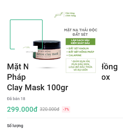
Mặt Nạ Thải Độc Đất Sét Hồng
Pháp Ngừa Mụn GUO -Detox
Clay Mask 100gr
Đã bán
18
299.000
đ
320.000đ
-
7
%
Số lượng