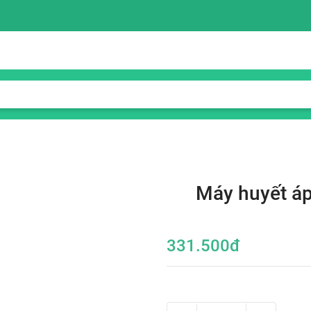
Máy huyết áp
331.500
đ