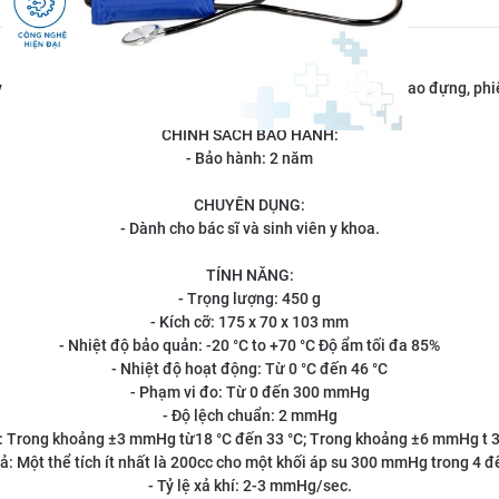
MÔ TẢ:
ết áp cơ. Trọn bộ gồm đồng hồ, bao cuốn, tai nghe 1 dây, bao đựng, ph
CHÍNH SÁCH BẢO HÀNH:
- Bảo hành: 2 năm
CHUYÊN DỤNG:
- Dành cho bác sĩ và sinh viên y khoa.
TÍNH NĂNG:
- Trọng lượng: 450 g
- Kích cỡ: 175 x 70 x 103 mm
- Nhiệt độ bảo quản: -20 °C to +70 °C Độ ẩm tối đa 85%
- Nhiệt độ hoạt động: Từ 0 °C đến 46 °C
- Phạm vi đo: Từ 0 đến 300 mmHg
- Độ lệch chuẩn: 2 mmHg
c: Trong khoảng ±3 mmHg từ18 °C đến 33 °C; Trong khoảng ±6 mmHg t 3
ả: Một thể tích ít nhất là 200cc cho một khối áp su 300 mmHg trong 4 đ
- Tỷ lệ xả khí: 2-3 mmHg/sec.