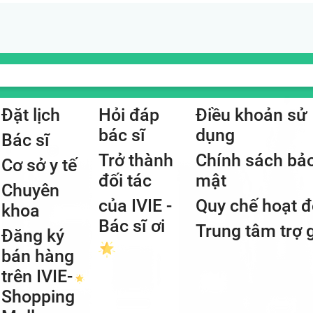
Đặt lịch
Hỏi đáp
Điều khoản sử
bác sĩ
dụng
Bác sĩ
Trở thành
Chính sách bả
Cơ sở y tế
đối tác
mật
Chuyên
của IVIE -
Quy chế hoạt 
khoa
Bác sĩ ơi
Trung tâm trợ 
Đăng ký
bán hàng
trên IVIE-
Shopping