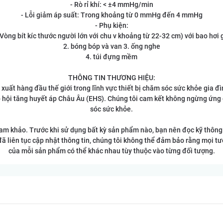
- Rò rỉ khí: < ±4 mmHg/min
- Lỗi giảm áp suất: Trong khoảng từ 0 mmHg đến 4 mmHg
- Phụ kiện:
Vòng bít kíc thước người lớn với chu v khoảng từ 22-32 cm) với bao hơi
2. bóng bóp và van 3. ống nghe
4. túi đựng mềm
THÔNG TIN THƯƠNG HIỆU:
 xuất hàng đầu thế giới trong lĩnh vực thiết bị chăm sóc sức khỏe gia 
p hội tăng huyết áp Châu Âu (EHS). Chúng tôi cam kết không ngừng ứn
sóc sức khỏe.
tham khảo. Trước khi sử dụng bất kỳ sản phẩm nào, bạn nên đọc kỹ thông
đã liên tục cập nhật thông tin, chúng tôi không thể đảm bảo rằng mọi tư
của mỗi sản phẩm có thể khác nhau tùy thuộc vào từng đối tượng.