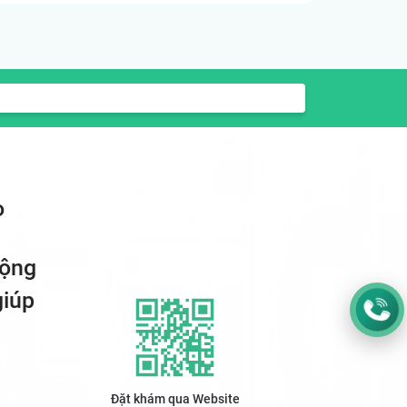
o
động
giúp
Đặt khám qua Website