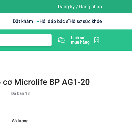
Đăng ký
/
Đăng nhập
Đặt khám
Hỏi đáp bác sĩ
Hồ sơ sức khỏe
Lịch sử
mua hàng
 cơ Microlife BP AG1-20
Đã bán
18
Số lượng