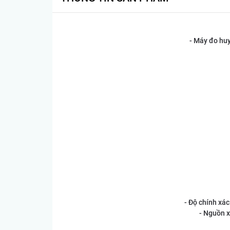
- Máy đo huy
- Độ chính xá
- Nguồn x