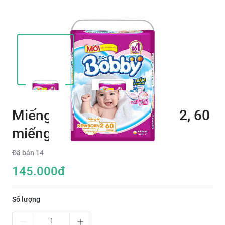
Miếng lót Bobby Newborn 2, 60
miếng TA103
Đã bán
14
145.000
đ
Số lượng