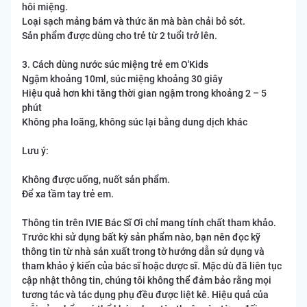
hôi miệng.
Loại sạch mảng bám và thức ăn mà bàn chải bỏ sót.
Sản phẩm được dùng cho trẻ từ 2 tuổi trở lên.
3. Cách dùng nước súc miệng trẻ em O'Kids
Ngậm khoảng 10ml, súc miệng khoảng 30 giây
Hiệu quả hơn khi tăng thời gian ngậm trong khoảng 2 – 5
phút
Không pha loãng, không súc lại bằng dung dịch khác
Lưu ý:
Không được uống, nuốt sản phẩm.
Để xa tầm tay trẻ em.
Thông tin trên IVIE Bác Sĩ Ơi chỉ mang tính chất tham khảo.
Trước khi sử dụng bất kỳ sản phẩm nào, bạn nên đọc kỹ
thông tin từ nhà sản xuất trong tờ hướng dẫn sử dụng và
tham khảo ý kiến của bác sĩ hoặc dược sĩ. Mặc dù đã liên tục
cập nhật thông tin, chúng tôi không thể đảm bảo rằng mọi
tương tác và tác dụng phụ đều được liệt kê. Hiệu quả của