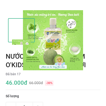
NƯỚC SÚC MIỆNG TRẺ EM
O'KIDS - HƯƠNG DƯA LƯỚI
Đã bán
17
46.000
đ
66.000đ
-
30
%
Số lượng