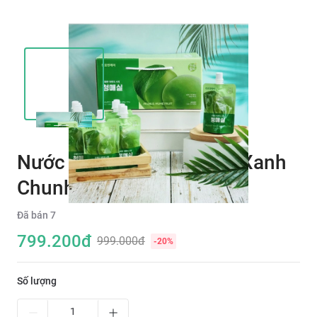
Nước Ép Dinh Dưỡng Mơ Xanh
Chunho Ncare
Đã bán
7
799.200
đ
999.000đ
-
20
%
Số lượng