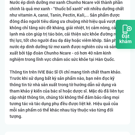
Nước ép dinh dưỡng mơ xanh Chunho Ncare với thành phần
chính là quả mơ xanh - "thuốc bổ xanh" với nhiều dưỡng chất
như vitamin A, canxi, Tanin, Pectin, Kali,... Sản phẩm được
đông đảo người tiêu dùng ưa chuộng nhờ hiệu quả vượt trội,
không chỉ tăng sức đề kháng, giải nhiệt, trị cảm nóng, cảm
lạnh mà còn giúp trị táo bón, cải thiện sức khỏe đường ruột,
Đặt
thị lực, tốt cho người đau dạ dày hoặc viêm khớp. Sản phẩm
khám
nước ép dinh dưỡng từ mơ xanh được nghiên cứu và sản
xuất bởi tập đoàn Chunho Ncare - có hơn 40 năm kinh
nghiệm trong lĩnh vực chăm sóc sức khỏe tại Hàn Quốc.
Thông tin trên IVIE Bác Sĩ Ơi chỉ mang tính chất tham khảo.
Trước khi sử dụng bất kỳ sản phẩm nào, bạn nên đọc kỹ
thông tin từ nhà sản xuất trong tờ hướng dẫn sử dụng và
tham khảo ý kiến của bác sĩ hoặc dược sĩ. Mặc dù đã liên tục
cập nhật thông tin, chúng tôi không thể đảm bảo rằng mọi
tương tác và tác dụng phụ đều được liệt kê. Hiệu quả của
mỗi sản phẩm có thể khác nhau tùy thuộc vào từng đối
tượng.