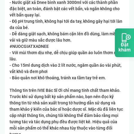
- Nước giặt xả Dnee bình xanh 3000ml với các thành phần
đặc biệt, an toàn, đánh bật các vết bẩn, và ngăn không cho
vết bẩn quay lại.
- Độ pH trung tính, không hại tới da tay, không gây hại tới làn
da của bé.
- Dễ dàng giặt sạch, không bám cặn lên đồ dùng, làm mềm
vải và giữ màu sắc được lâu hơn.
Đặt
#NUOCGIATXADNEE
khám
- Với mùi thơm dịu nhẹ, dễ chịu giúp quần áo luôn thơm mát
lâu.
- Cho 15ml dung dịch vào 2 lít nước, ngâm quần áo vài phút,
vắt khô và đem phơi
- Bảo quản nơi khô thoáng, tránh xa tầm tay trẻ em.
Thông tin trên IVIE Bác Sĩ Ơi chỉ mang tính chất tham khảo.
Trước khi sử dụng bất kỳ sản phẩm nào, bạn nên đọc kỹ
thông tin từ nhà sản xuất trong tờ hướng dẫn sử dụng và
tham khảo ý kiến của bác sĩ hoặc dược sĩ. Mặc dù đã liên tục
cập nhật thông tin, chúng tôi không thể đảm bảo rằng mọi
tương tác và tác dụng phụ đều được liệt kê. Hiệu quả của
mỗi sản phẩm có thể khác nhau tùy thuộc vào từng đối