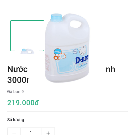
Nước giặt xả Dnee bình xanh
3000ml
Đã bán
9
219.000
đ
Số lượng