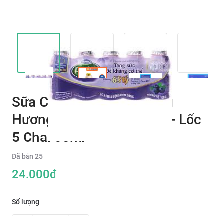
Sữa Chua Uống Men Sống
Hương Cam Probi Pedia+ - Lốc
5 Chai 65ml
Đã bán
25
24.000
đ
Số lượng