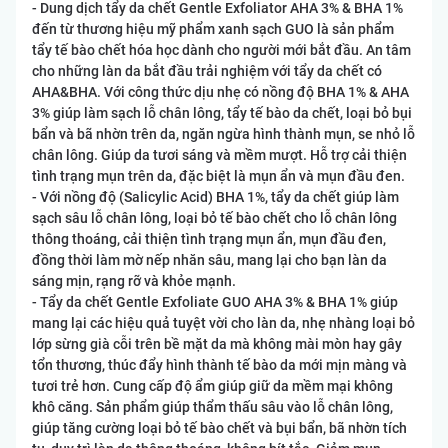
- Dung dịch tẩy da chết Gentle Exfoliator AHA 3% & BHA 1%
đến từ thương hiệu mỹ phẩm xanh sạch GUO là sản phẩm
tẩy tế bào chết hóa học dành cho người mới bắt đầu. An tâm
cho những làn da bắt đầu trải nghiệm với tẩy da chết có
AHA&BHA. Với công thức dịu nhẹ có nồng độ BHA 1% & AHA
3% giúp làm sạch lỗ chân lông, tẩy tế bào da chết, loại bỏ bụi
bẩn và bã nhờn trên da, ngăn ngừa hình thành mụn, se nhỏ lỗ
chân lông. Giúp da tươi sáng và mềm mượt. Hỗ trợ cải thiện
tình trạng mụn trên da, đặc biệt là mụn ẩn và mụn đầu đen.
- Với nồng độ (Salicylic Acid) BHA 1%, tẩy da chết giúp làm
sạch sâu lỗ chân lông, loại bỏ tế bào chết cho lỗ chân lông
thông thoáng, cải thiện tình trạng mụn ẩn, mụn đầu đen,
đồng thời làm mờ nếp nhăn sâu, mang lại cho bạn làn da
sáng mịn, rạng rỡ và khỏe mạnh.
- Tẩy da chết Gentle Exfoliate GUO AHA 3% & BHA 1% giúp
mang lại các hiệu quả tuyệt vời cho làn da, nhẹ nhàng loại bỏ
lớp sừng già cỗi trên bề mặt da mà không mài mòn hay gây
tổn thương, thúc đẩy hình thành tế bào da mới mịn màng và
tươi trẻ hơn. Cung cấp độ ẩm giúp giữ da mềm mại không
khô căng. Sản phẩm giúp thẩm thấu sâu vào lỗ chân lông,
giúp tăng cường loại bỏ tế bào chết và bụi bẩn, bã nhờn tích