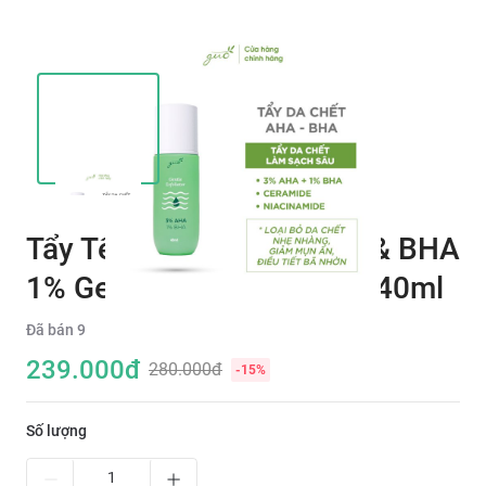
Tẩy Tế Bào Chết AHA 3% & BHA
1% Gentle Exfoliator GUO 40ml
Đã bán
9
239.000
đ
280.000đ
-
15
%
Số lượng