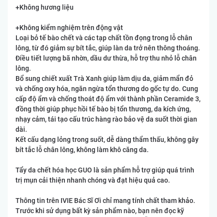
+Không hương liệu
+Không kiểm nghiệm trên động vật
Loại bỏ tế bào chết và các tạp chất tồn đọng trong lỗ chân
lông, từ đó giảm sự bít tắc, giúp làn da trở nên thông thoáng.
Điều tiết lượng bã nhờn, dầu dư thừa, hỗ trợ thu nhỏ lỗ chân
lông.
Bổ sung chiết xuất Trà Xanh giúp làm dịu da, giảm mẩn đỏ
và chống oxy hóa, ngăn ngừa tổn thương do gốc tự do. Cung
cấp độ ẩm và chống thoát độ ẩm với thành phần Ceramide 3,
đồng thời giúp phục hồi tế bào bị tổn thương, da kích ứng,
nhạy cảm, tái tạo cấu trúc hàng rào bảo vệ da suốt thời gian
dài.
Kết cấu dạng lỏng trong suốt, dễ dàng thẩm thấu, không gây
bít tắc lỗ chân lông, không làm khô căng da.
Tẩy da chết hóa học GUO là sản phẩm hỗ trợ giúp quá trình
trị mụn cải thiện nhanh chóng và đạt hiệu quả cao.
Thông tin trên IVIE Bác Sĩ Ơi chỉ mang tính chất tham khảo.
Trước khi sử dụng bất kỳ sản phẩm nào, bạn nên đọc kỹ