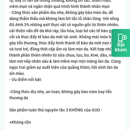
tụ, duy trì làn da thông thoáng, không bít tắc. Giảm mụn,
viêm mụn và ngăn chặn quá trình hình thành nhân mụn
- Công thức sản phẩm dịu nhẹ, không gây bào mòn da, dễ
dàng thẩm thấu mà không làm bít tắc lỗ chân lông. Với nồng
độ AHA 3% những axit thực vật có nguồn gốc từ thiên nhiên,
cải thiện vấn đề da khô ráp, lão hóa, loại bỏ các tế bào già
cỗi và thúc đẩy tế bào da mới tái sinh. Không mài mòn hay
gây tổn thương, thúc đẩy hình thành tế bào da mới mịn màng
Đặt
và tươi trẻ, đồng thời cấp ẩm và làm mịn da. Kết hợp những
khám
thành phần thiên nhiên từ sữa chua, lựu, bơ, Kiwi, dâu, nho
làm mờ nếp nhăn sâu & làm mềm mại mịn màng làn da. Cùng
ngọc trai giảm sự xuất hiện của quầng thâm, hồi sinh làn da
xỉn màu.
- Ưu điểm nổi bật:
-Công thức dịu nhẹ, an toàn, không gây bào mòn hay tổn
thương da
Sản phẩm tuân thủ nguyên tắc 3 KHÔNG của GUO :
+Không cồn