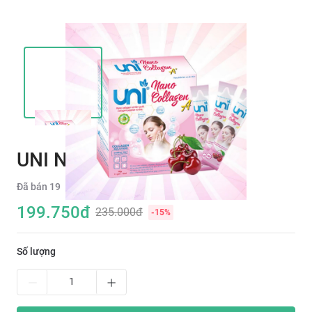
UNI NANO COLLAGEN A+
Đã bán
19
199.750
đ
235.000đ
-
15
%
Số lượng