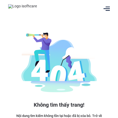
Không tìm thấy trang!
Nội dung tìm kiếm không tồn tại hoặc đã bị xóa bỏ. Trở về