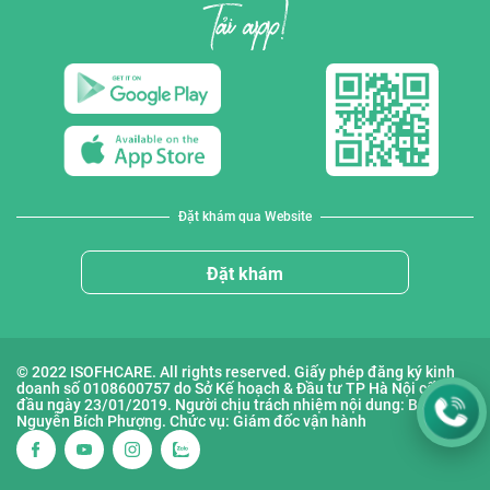
Đặt khám qua Website
Đặt khám
© 2022 ISOFHCARE. All rights reserved. Giấy phép đăng ký kinh
doanh số 0108600757 do Sở Kế hoạch & Đầu tư TP Hà Nội cấp lần
đầu ngày 23/01/2019. Người chịu trách nhiệm nội dung: Bà
Nguyễn Bích Phượng. Chức vụ: Giám đốc vận hành