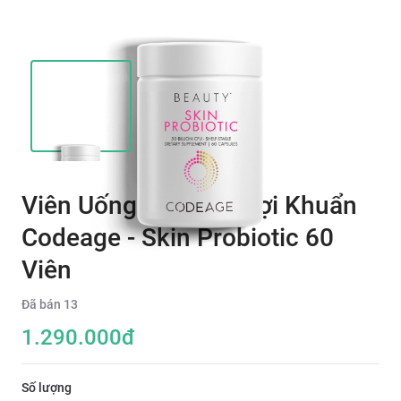
Viên Uống Bổ Sung Lợi Khuẩn
Codeage - Skin Probiotic 60
Viên
Đã bán
13
1.290.000
đ
Số lượng