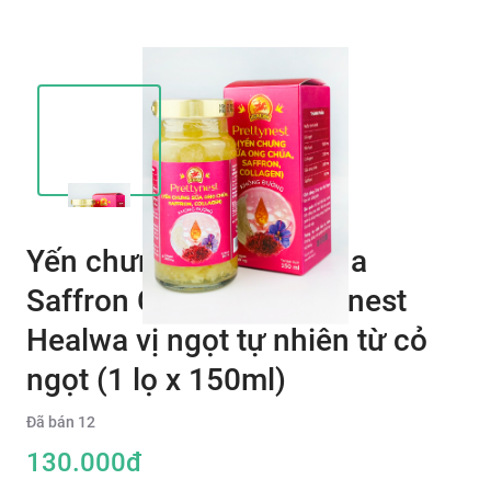
Yến chưng sữa ong chúa
Saffron Collagen Prettynest
Healwa vị ngọt tự nhiên từ cỏ
ngọt (1 lọ x 150ml)
Đã bán
12
130.000
đ