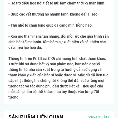
- Hỗ trợ điều hòa nội tiết tố nữ, làm chậm thời kỳ mãn kinh.
- Giúp các vết thương hở nhanh lành, không để lại sẹo.
- Thu nhỏ lỗ chân lông giúp da căng mịn, hồng hào.
- Xóa mờ thâm nám, tàn nhang, đồi mồi, ức chế quá trình sản
sinh hắc tố melanin. Kìm hãm sự xuất hiện và cải thiện các
dấu hiệu lão hóa da.
Thông tin trên IVIE Bác Sĩ Ơi chỉ mang tính chất tham khảo.
Trước khi sử dụng bất kỳ sản phẩm nào, bạn nên đọc kỹ
thông tin từ nhà sản xuất trong tờ hướng dẫn sử dụng và
tham khảo ý kiến của bác sĩ hoặc dược sĩ. Mặc dù đã liên tục
cập nhật thông tin, chúng tôi không thể đảm bảo rằng mọi
tương tác và tác dụng phụ đều được liệt kê. Hiệu quả của
mỗi sản phẩm có thể khác nhau tùy thuộc vào từng đối
tượng.
SẢN PHẨM LIÊN QUAN
XEM THÊM