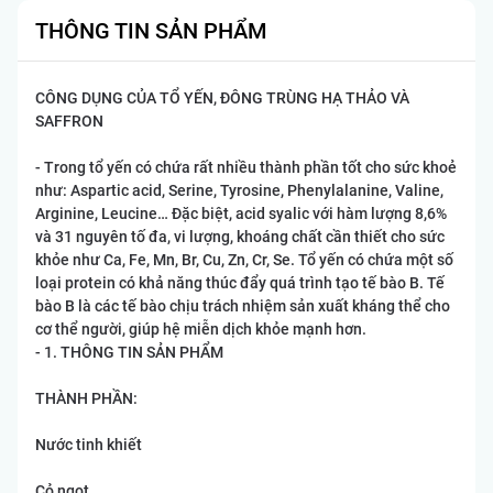
THÔNG TIN SẢN PHẨM
CÔNG DỤNG CỦA TỔ YẾN, ĐÔNG TRÙNG HẠ THẢO VÀ
SAFFRON
- Trong tổ yến có chứa rất nhiều thành phần tốt cho sức khoẻ
như: Aspartic acid, Serine, Tyrosine, Phenylalanine, Valine,
Arginine, Leucine… Đặc biệt, acid syalic với hàm lượng 8,6%
và 31 nguyên tố đa, vi lượng, khoáng chất cần thiết cho sức
khỏe như Ca, Fe, Mn, Br, Cu, Zn, Cr, Se. Tổ yến có chứa một số
loại protein có khả năng thúc đẩy quá trình tạo tế bào B. Tế
bào B là các tế bào chịu trách nhiệm sản xuất kháng thể cho
cơ thể người, giúp hệ miễn dịch khỏe mạnh hơn.
- 1. THÔNG TIN SẢN PHẨM
THÀNH PHẦN:
Nước tinh khiết
Cỏ ngọt