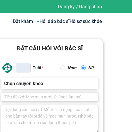
Đăng ký
/
Đăng nhập
Đặt khám
Hỏi đáp bác sĩ
Hồ sơ sức khỏe
ĐẶT CÂU HỎI VỚI BÁC SĨ
Tuổi
Nam
Nữ
Chọn chuyên khoa