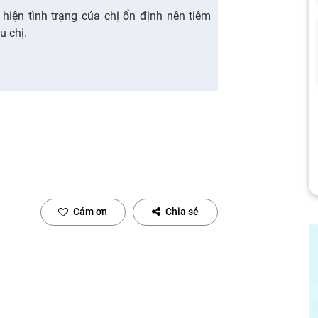
 hiện tình trạng của chị ổn định nên tiêm
u chị.
Cảm ơn
Chia sẻ