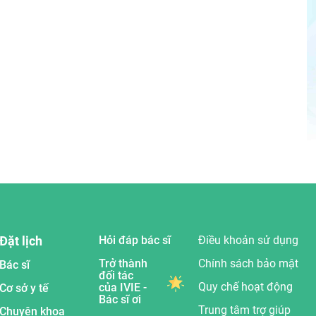
Đặt lịch
Hỏi đáp bác sĩ
Điều khoản sử dụng
Trở thành
Chính sách bảo mật
Bác sĩ
đối tác
Quy chế hoạt động
của IVIE -
Cơ sở y tế
Bác sĩ ơi
Trung tâm trợ giúp
Chuyên khoa