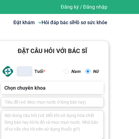
Đăng ký
/
Đăng nhập
Đặt khám
Hỏi đáp bác sĩ
Hồ sơ sức khỏe
ĐẶT CÂU HỎI VỚI BÁC SĨ
Tuổi
Nam
Nữ
Chọn chuyên khoa