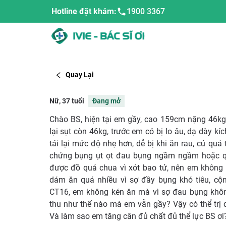
Hotline đặt khám:
1900 3367
Quay Lại
Nữ, 37 tuổi
Đang mở
Chào BS, hiện tại em gầy, cao 159cm nặng 46kg, 
lại sụt còn 46kg, trước em có bị lo âu, dạ dày kí
tái lại mức độ nhẹ hơn, dễ bị khi ăn rau, củ quả
chứng bụng ụt ọt đau bụng ngầm ngầm hoặc qu
được đồ quá chua vì xót bao tử, nên em khôn
dám ăn quá nhiều vì sợ đầy bụng khó tiêu, cộ
CT16, em không kén ăn mà vì sợ đau bụng khôn
thu như thế nào mà em vẫn gầy? Vậy có thể trị
Và làm sao em tăng cân đủ chất đủ thể lực BS ơi