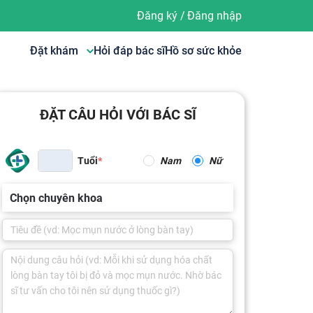
Đăng ký
/
Đăng nhập
Đặt khám
Hỏi đáp bác sĩ
Hồ sơ sức khỏe
ĐẶT CÂU HỎI VỚI BÁC SĨ
Tuổi
Nam
Nữ
Chọn chuyên khoa