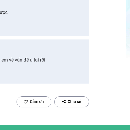
được
em về vấn đề ù tai rồi
Cảm ơn
Chia sẻ