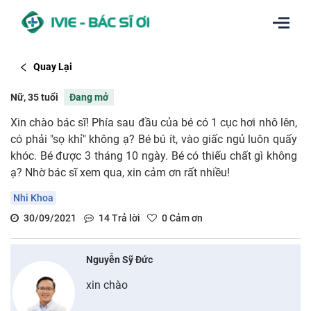
Quay Lại
Nữ, 35 tuổi
Đang mở
Xin chào bác sĩ! Phía sau đầu của bé có 1 cục hơi nhô lên,
có phải "sọ khỉ" không ạ? Bé bú ít, vào giấc ngủ luôn quấy
khóc. Bé được 3 tháng 10 ngày. Bé có thiếu chất gì không
ạ? Nhờ bác sĩ xem qua, xin cảm ơn rất nhiều!
Nhi Khoa
30/09/2021
14
Trả lời
0
Cảm ơn
Nguyễn Sỹ Đức
xin chào