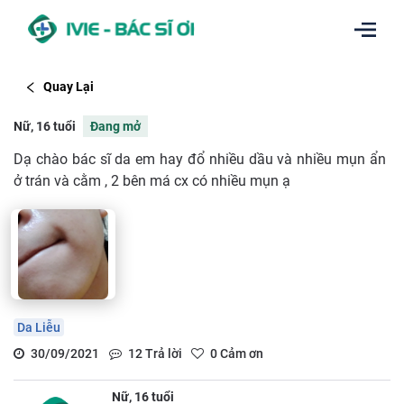
Quay Lại
Nữ, 16 tuổi
Đang mở
Dạ chào bác sĩ da em hay đổ nhiều dầu và nhiều mụn ẩn
ở trán và cằm , 2 bên má cx có nhiều mụn ạ
Da Liễu
30/09/2021
12
Trả lời
0
Cảm ơn
Nữ, 16 tuổi