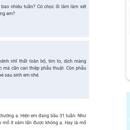
 bao nhiêu tuần? Có chọc ối làm làm xét
ông em?
 kênh nhĩ thất toàn bộ, tim to, dịch màng
ợc mà cần can thiệp phẫu thuật. Còn phẫu
 bé sau sinh em nhé.
 thường ạ. Hiện em đang bầu 31 tuần. Như
ện mổ ít xâm lấn được không ạ. Hay là mổ