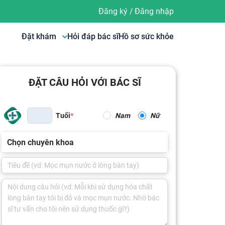
Đăng ký
/
Đăng nhập
Đặt khám
Hỏi đáp bác sĩ
Hồ sơ sức khỏe
ĐẶT CÂU HỎI VỚI BÁC SĨ
Tuổi
Nam
Nữ
Chọn chuyên khoa