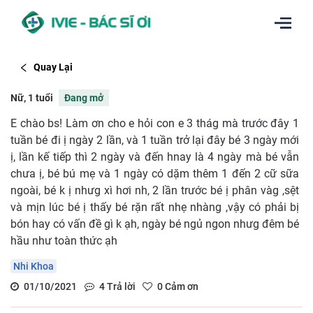
Quay Lại
Nữ, 1 tuổi
Đang mở
E chào bs! Làm ơn cho e hỏi con e 3 thág mà trước đây 1
tuần bé đi ị ngày 2 lần, và 1 tuần trở lại đây bé 3 ngày mới
ị, lần kế tiếp thì 2 ngày và đến hnay là 4 ngày mà bé vẫn
chưa ị, bé bú mẹ và 1 ngày có dặm thêm 1 đến 2 cữ sữa
ngoài, bé k ị nhưg xì hơi nh, 2 lần trước bé ị phân vàg ,sệt
và mịn lúc bé ị thấy bé rặn rất nhẹ nhàng ,vậy có phải bị
bón hay có vấn đề gì k ạh, ngày bé ngủ ngon nhưg đêm bé
hầu như toàn thức ạh
Nhi Khoa
01/10/2021
4
Trả lời
0
Cảm ơn